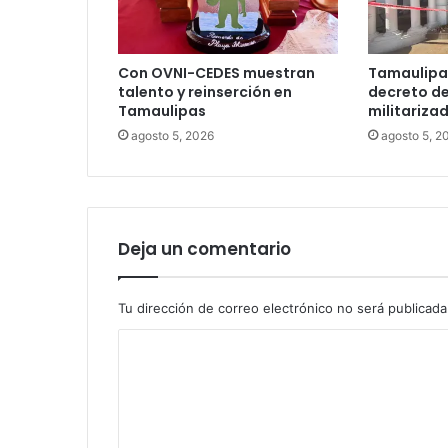
Con OVNI-CEDES muestran
Tamaulipa
talento y reinserción en
decreto de
Tamaulipas
militariza
agosto 5, 2026
agosto 5, 2
Deja un comentario
Tu dirección de correo electrónico no será publicada
C
o
m
e