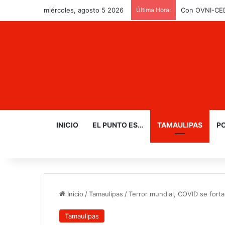
miércoles, agosto 5 2026
Última Hora:
Con OVNI-CEDE
INICIO
EL PUNTO ES…
TAMAULIPAS
PO
Inicio
/
Tamaulipas
/
Terror mundial, COVID se forta
Tamaulipas