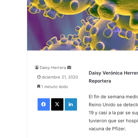
Daisy Herrera
S
Daisy Verónica Herre
e
diciembre 21, 2020
n
Reportera
1 minuto leido
d
a
El fin de semana medi
Facebook
X
LinkedIn
n
Reino Unido se detect
e
19 y casi a la par se s
m
a
tuvieron que ser hospi
i
vacuna de Pfizer.
l