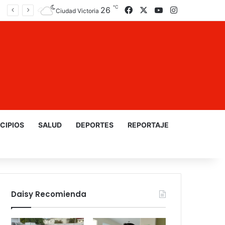
℃
26
Facebook
X
YouTube
Instagram
Ciudad Victoria
CIPIOS
SALUD
DEPORTES
REPORTAJE
Daisy Recomienda