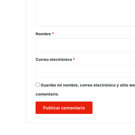
n
t
a
r
Nombre
*
i
o
*
Correo electrónico
*
Guardar mi nombre, correo electrónico y sitio w
comentario.