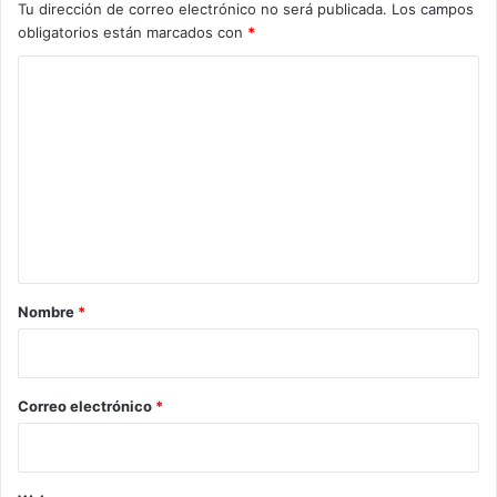
Tu dirección de correo electrónico no será publicada.
Los campos
obligatorios están marcados con
*
C
o
m
e
n
t
a
r
Nombre
*
i
o
*
Correo electrónico
*