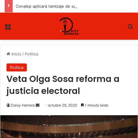
Conalep aplicará tamizaje de salud mental a estudiantes de nuevo ingreso
Menu
B
Inicio
/
Política
Política
Veta Olga Sosa reforma a
justicia electoral
Daisy Herrera
S
octubre 29, 2020
1 minuto leido
e
n
d
a