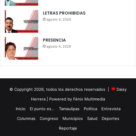
LETRAS PROHIBIDAS
agosto 4, 2026
PRESENCIA
agosto 4, 2026
© Copyright 2026, todos los derechos reservados |
Daisy
Herrera
| Powered by Fénix Multimedia
Inicio
El punto es…
Tamaulipas
Política
Entrevista
Columnas
Congreso
Municipios
Salud
Deportes
Reportaje