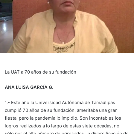
m
a
i
l
La UAT a 70 años de su fundación
ANA LUISA GARCÍA G.
1.- Este año la Universidad Autónoma de Tamaulipas
cumplió 70 años de su fundación, ameritaba una gran
fiesta, pero la pandemia lo impidió. Son incontables los
logros realizados a lo largo de estas siete décadas, no
sólo por el alto número de egresados, la diversificación de