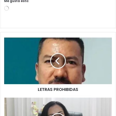
Me gusta esto:
L
o
a
d
i
n
g
…
LETRAS PROHIBIDAS