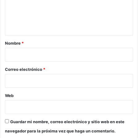
e
n
t
a
r
Nombre
*
i
o
*
Correo electrónico
*
Web
Guardar mi nombre, correo electrónico y sitio web en este
navegador para la próxima vez que haga un comentario.