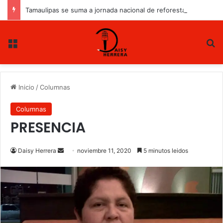
Tamaulipas se suma a jornada nacional de reforestación
Menu
B
Inicio
/
Columnas
Columnas
PRESENCIA
Daisy Herrera
S
noviembre 11, 2020
5 minutos leidos
e
n
d
a
n
e